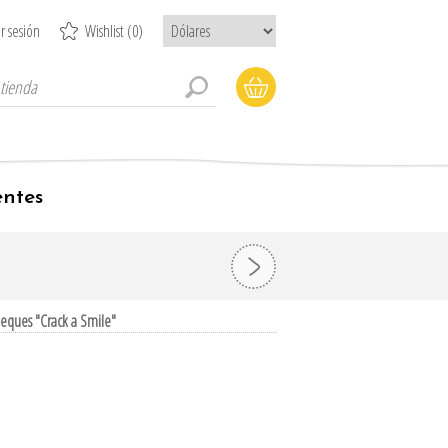
ar sesión
Wishlist
(0)
entes
eques "Crack a Smile"