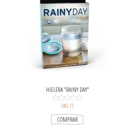
HIELERA "RAINY DAY"
U$S 17