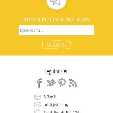
SUSCRIPCIÓN A NOTICIAS
Seguinos en
2706 6532
hola @ jevi.com.uy
Rambla Rep. del Perú 1095