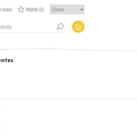
ar sesión
Wishlist
(0)
entes
*
*
*