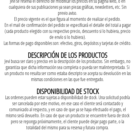
Jevi se reserva el derecho de modificar los precios en su página web, o en
cualquiera de sus publicaciones ya sean piezas gráficas, newsletters, etc. Sin
previo aviso.
El precio vigente es el que figura al momento de realizar el pedido.
En el mail de confirmación del pedido se especificará el detalle del total a pagar
(cada producto elegido con su respectivo precio, descuento si lo hubiera, precio
de envío si lo hubiera).
Las formas de pago disponibles son: efectivo, giros, depósitos y tarjetas de crédito.
DESCRIPCIÓN DE LOS PRODUCTOS
Jevi busca ser claro y preciso en la descripción de los productos. Sin embargo, no
garantiza que dicha información sea completa o pueda ser malinterpretada. Si
un producto no resulta ser como estaba descripto se acepta su devolución en las
mismas condiciones en las que fue entregado.
DISPONIBILIDAD DE STOCK
Las ordenes pueden estar sujetas a disponibilidad de stock. Una solicitud podría
ser cancelada por este motivo, en ese caso el cliente será contactado y
comunicado al respecto, y en caso de que ya se haya efectuado el pago, el
mismo será devuelto. En caso de que un producto se encuentre fuera de stock
pero se reponga próximamente, el cliente puede dejar pago parte, o la
totalidad del mismo para su reserva y futura compra.