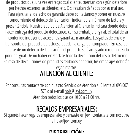
de productos que, una vez entregados al cliente, cuentan con algún deterioro
por hechos externos, accidentes, etc. O si resultan dañados por su mal uso.
Para ejercitar el derecho de garantía debe contactarnos y poner en nuestro
conocimiento el defecto de fabricación, indicando el número de factura y
presentándola. Nuestro equipo de Atención al Cliente le indicará dónde debe
hacer entrega del producto defectuoso, con su embalaje original, el total de su
contenido incluyendo accesorios, garantías, manuales. Los gastos de envío y
transporte del producto defectuoso quedan a cargo del comprador. En caso de
tratarse de un defecto de fabricación, el producto será arreglado o reemplazado
por uno igual. De no haber en stock se hace la devolución del costo del mismo.
En caso de devoluciones de productos recibidos por error, los embalajes deberán
estar intactos.
ATENCIÓN AL CLIENTE:
Por consultas contactarse con nuestro Servicio de Atención al Cliente al 095 007
575 o al e-mail
hola@jevi.com.uy
Atención todos los días de 10:00 a 21:00 hrs.
REGALOS EMPRESARIALES:
Si querés hacer regalos empresariales y pensaste en Jevi, contactate con nosotros
a
hola@jevi.com.uy
DISTRIBUCIÓN: