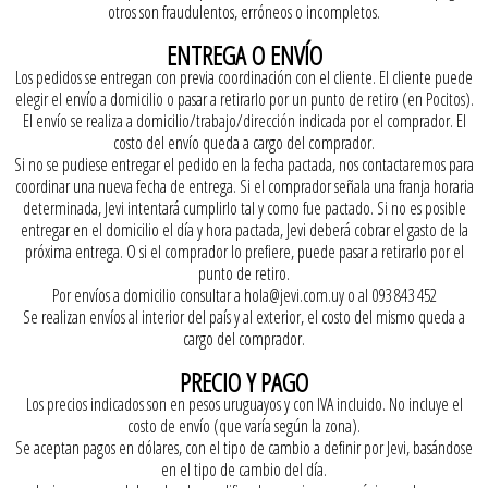
otros son fraudulentos, erróneos o incompletos.
ENTREGA O ENVÍO
Los pedidos se entregan con previa coordinación con el cliente. El cliente puede
elegir el envío a domicilio o pasar a retirarlo por un punto de retiro (en Pocitos).
El envío se realiza a domicilio/trabajo/dirección indicada por el comprador. El
costo del envío queda a cargo del comprador.
Si no se pudiese entregar el pedido en la fecha pactada, nos contactaremos para
coordinar una nueva fecha de entrega. Si el comprador señala una franja horaria
determinada, Jevi intentará cumplirlo tal y como fue pactado. Si no es posible
entregar en el domicilio el día y hora pactada, Jevi deberá cobrar el gasto de la
próxima entrega. O si el comprador lo prefiere, puede pasar a retirarlo por el
punto de retiro.
Por envíos a domicilio consultar a hola@jevi.com.uy o al 093 843 452
Se realizan envíos al interior del país y al exterior, el costo del mismo queda a
cargo del comprador.
PRECIO Y PAGO
Los precios indicados son en pesos uruguayos y con IVA incluido. No incluye el
costo de envío (que varía según la zona).
Se aceptan pagos en dólares, con el tipo de cambio a definir por Jevi, basándose
en el tipo de cambio del día.